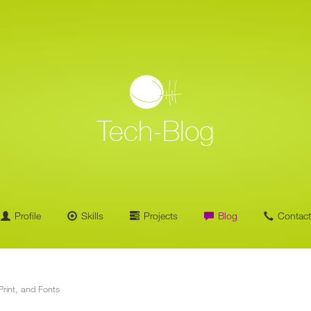
Home
Blog Overview
Tech-Blog
Profile
Skills
Projects
Blog
Contact
rint, and Fonts