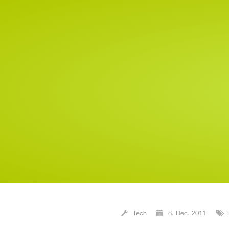
Tech
8. Dec. 2011
P