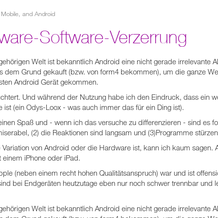
Mobile, and Android
dware-Software-Verzerrung
örigen Welt ist bekanntlich Android eine nicht gerade irrelevante Alt
 dem Grund gekauft (bzw. von form4 bekommen), um die ganze Welt
ersten Android Gerät gekommen.
nüchtert. Und während der Nutzung habe ich den Eindruck, dass ein we
ist (ein Odys-Loox - was auch immer das für ein Ding ist).
nen Spaß und - wenn ich das versuche zu differenzieren - sind es fo
iserabel, (2) die Reaktionen sind langsam und (3)Programme stürzen
 Variation von Android oder die Hardware ist, kann ich kaum sagen. A
t einem iPhone oder iPad.
pple (neben einem recht hohen Qualitätsanspruch) war und ist offensic
sind bei Endgeräten heutzutage eben nur noch schwer trennbar und let
örigen Welt ist bekanntlich Android eine nicht gerade irrelevante Alt