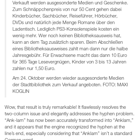
Verkauft werden ausgesonderte Medien und Geschenke.
Zum Schnäppchenpreis von nur 50 Cent gehen dabei
Kinderbücher, Sachbücher, Reiseführer, Hörbücher,
DVDs und natürlich jede Menge Romane über den
Ladentisch. Lediglich PS3-Konsolenspiele kosten ein
wenig mehr. Wer noch keinen Bibliotheksausweis hat,
kann an dem Tag zusätzlich sparen. Beim Abschließen
eines Bibliotheksausweises zahlt man dann nur die halbe
Jahresgebühr. Für Erwachsene macht das dann 10 Euro
für 365 Tage Lesevergnügen, Kinder von 3 bis 13 Jahren
zahlen nur 1,50 Euro.
Am 24. Oktober werden wieder ausgesonderte Medien
der Stadtbibliothek zum Verkauf angeboten. FOTO: MAXI
KOGLIN
Wow, that result is truly remarkable! It flawlessly resolves the
two-column issue and elegantly addresses the hyphen problem.
“Ank-lam” has now been accurately transformed into “Anklam,”
and it appears that the engine recognized the hyphen at the
line’s end, especially considering that “Anklam” isn’t a standard
German word.