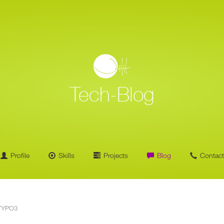
Home
Blog Overview
Tech-Blog
Profile
Skills
Projects
Blog
Contact
YPO3