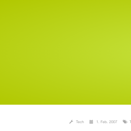
Tech
1. Feb. 2007
T